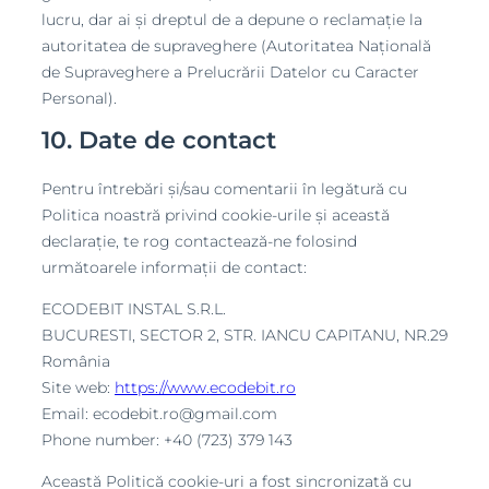
lucru, dar ai și dreptul de a depune o reclamație la
autoritatea de supraveghere (Autoritatea Națională
de Supraveghere a Prelucrării Datelor cu Caracter
Personal).
10. Date de contact
Pentru întrebări și/sau comentarii în legătură cu
Politica noastră privind cookie-urile și această
declarație, te rog contactează-ne folosind
următoarele informații de contact:
ECODEBIT INSTAL S.R.L.
BUCURESTI, SECTOR 2, STR. IANCU CAPITANU, NR.29
România
Site web:
https://www.ecodebit.ro
Email:
ecodebit.ro@gmail.com
Phone number: +40 (723) 379 143
Această Politică cookie-uri a fost sincronizată cu