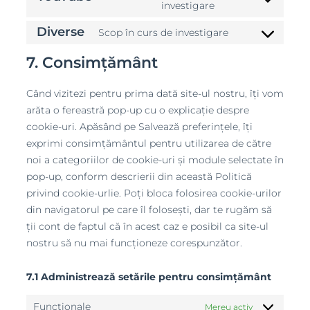
Consent
investigare
google-
to
maps
Diverse
Scop în curs de investigare
service
Consent
youtube
to
7. Consimțământ
service
diverse
Când vizitezi pentru prima dată site-ul nostru, îți vom
arăta o fereastră pop-up cu o explicație despre
cookie-uri. Apăsând pe Salvează preferințele, îți
exprimi consimțământul pentru utilizarea de către
noi a categoriilor de cookie-uri și module selectate în
pop-up, conform descrierii din această Politică
privind cookie-urlie. Poți bloca folosirea cookie-urilor
din navigatorul pe care îl folosești, dar te rugăm să
ții cont de faptul că în acest caz e posibil ca site-ul
nostru să nu mai funcționeze corespunzător.
7.1 Administrează setările pentru consimțământ
Funcționale
Mereu activ