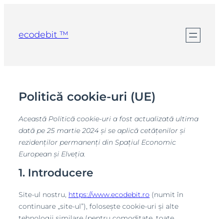
Sari
la
ecodebit ™
conținut
Politică cookie-uri (UE)
Această Politică cookie-uri a fost actualizată ultima
dată pe 25 martie 2024 și se aplică cetățenilor și
rezidenților permanenți din Spațiul Economic
European și Elveția.
1. Introducere
Site-ul nostru,
https://www.ecodebit.ro
(numit în
continuare „site-ul”), folosește cookie-uri și alte
tehnologii similare (pentru comoditate, toate