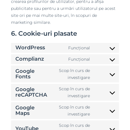
crearea profilurilor de utilizator, pentru a afișa
publicitate sau pentru a urmări utilizatorul pe acest
site ori pe mai multe site-uri, în scopuri de
marketing similare.
6. Cookie-uri plasate
WordPress
Funcțional
Consent
to
Complianz
Funcțional
Consent
service
to
Google
Scop în curs de
wordpress
Fonts
service
Consent
investigare
complianz
to
Google
Scop în curs de
service
reCAPTCHA
Consent
investigare
google-
to
fonts
Google
Scop în curs de
service
Maps
Consent
investigare
google-
to
recaptcha
Scop în curs de
service
YouTube